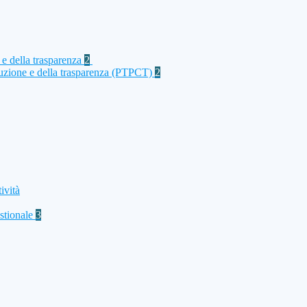
 e della trasparenza
2
rruzione e della trasparenza (PTPCT)
2
ività
stionale
3