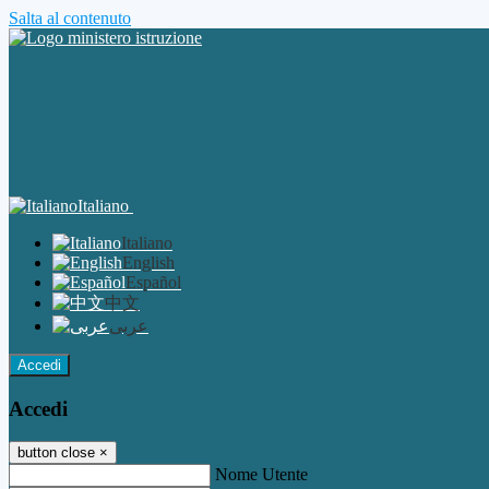
Salta al contenuto
Italiano
Italiano
English
Español
中文
عربى
Accedi
Accedi
button close
×
Nome Utente