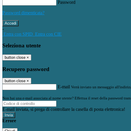
Password
Password dimenticata?
-
Entra con SPID
Entra con CIE
Seleziona utente
button close
×
Recupero password
button close
×
E-mail
Verrà inviato un messaggio all'indirizz
Non hai una e-mail associata al nome utente? Effettua il reset della password tram
E-mail inviata, si prega di controllare la casella di posta elettronica!
Errore