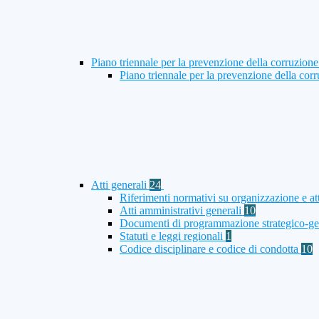
Piano triennale per la prevenzione della corruzione
Piano triennale per la prevenzione della co
Atti generali
24
Riferimenti normativi su organizzazione e att
Atti amministrativi generali
10
Documenti di programmazione strategico-ge
Statuti e leggi regionali
1
Codice disciplinare e codice di condotta
10