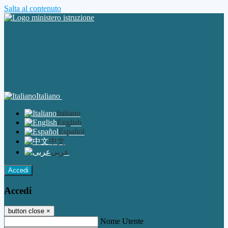
Salta al contenuto
Italiano
Italiano
English
Español
中文
عربى
Accedi
Accedi
button close
×
Nome Utente