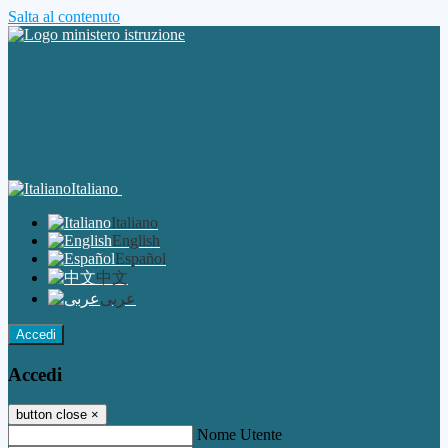
Salta al contenuto
Italiano
Italiano
English
Español
中文
عربى
Accedi
Accedi
button close
×
Nome Utente