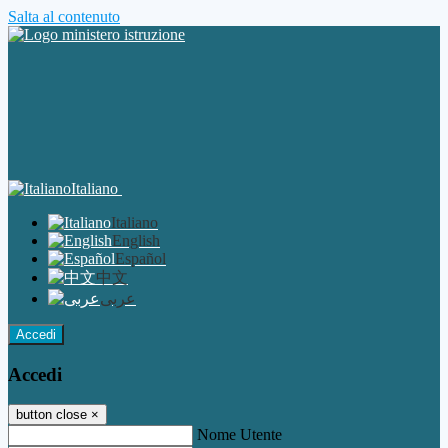
Salta al contenuto
Italiano
Italiano
English
Español
中文
عربى
Accedi
Accedi
button close
×
Nome Utente