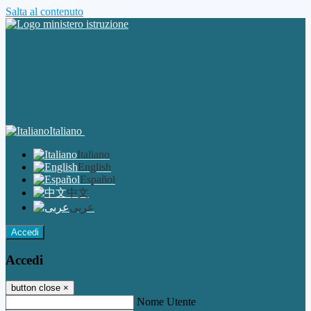
Salta al contenuto
Italiano
Italiano
English
Español
中文
عربى
Accedi
Accedi
button close
×
Nome Utente