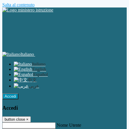
Salta al contenuto
Italiano
Italiano
English
Español
中文
عربى
Accedi
Accedi
button close
×
Nome Utente