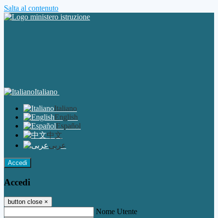
Salta al contenuto
Italiano
Italiano
English
Español
中文
عربى
Accedi
Accedi
button close
×
Nome Utente