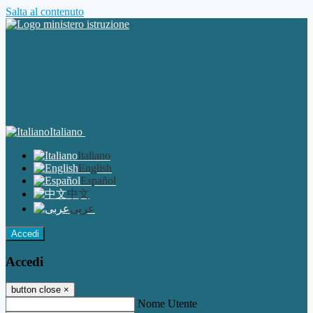
Salta al contenuto
Italiano
Italiano
English
Español
中文
عربى
Accedi
Accedi
button close
×
Nome Utente