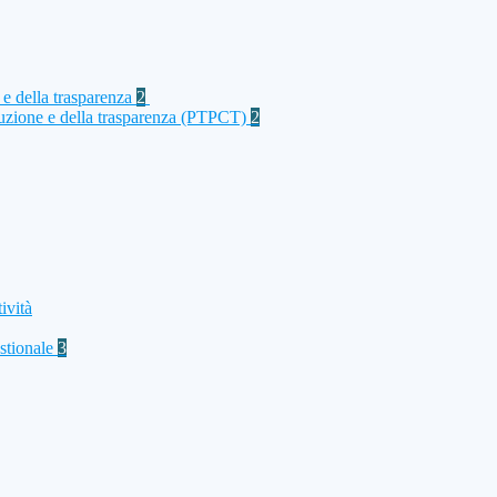
 e della trasparenza
2
rruzione e della trasparenza (PTPCT)
2
ività
stionale
3