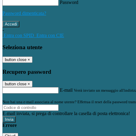
Password
Password dimenticata?
-
Entra con SPID
Entra con CIE
Seleziona utente
button close
×
Recupero password
button close
×
E-mail
Verrà inviato un messaggio all'indirizz
Non hai una e-mail associata al nome utente? Effettua il reset della password tram
E-mail inviata, si prega di controllare la casella di posta elettronica!
Errore