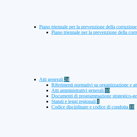
Piano triennale per la prevenzione della corruzione
Piano triennale per la prevenzione della co
Atti generali
24
Riferimenti normativi su organizzazione e att
Atti amministrativi generali
10
Documenti di programmazione strategico-ge
Statuti e leggi regionali
1
Codice disciplinare e codice di condotta
10