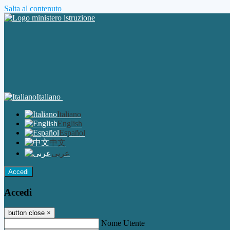
Salta al contenuto
Italiano
Italiano
English
Español
中文
عربى
Accedi
Accedi
button close
×
Nome Utente