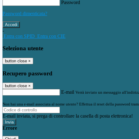
Password
Password dimenticata?
-
Entra con SPID
Entra con CIE
Seleziona utente
button close
×
Recupero password
button close
×
E-mail
Verrà inviato un messaggio all'indirizz
Non hai una e-mail associata al nome utente? Effettua il reset della password tram
E-mail inviata, si prega di controllare la casella di posta elettronica!
Errore