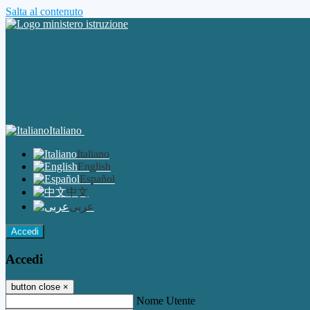
Salta al contenuto
Italiano
Italiano
English
Español
中文
عربى
Accedi
Accedi
button close
×
Nome Utente