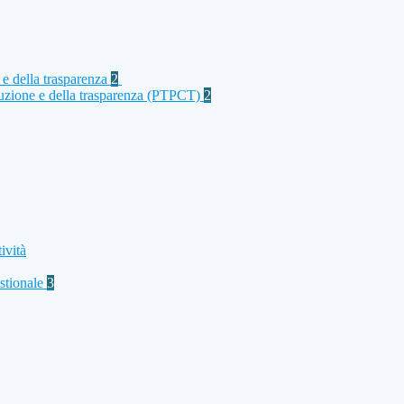
 e della trasparenza
2
rruzione e della trasparenza (PTPCT)
2
ività
stionale
3