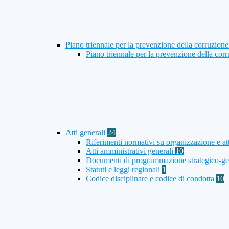
Piano triennale per la prevenzione della corruzione
Piano triennale per la prevenzione della co
Atti generali
24
Riferimenti normativi su organizzazione e att
Atti amministrativi generali
10
Documenti di programmazione strategico-ge
Statuti e leggi regionali
1
Codice disciplinare e codice di condotta
10