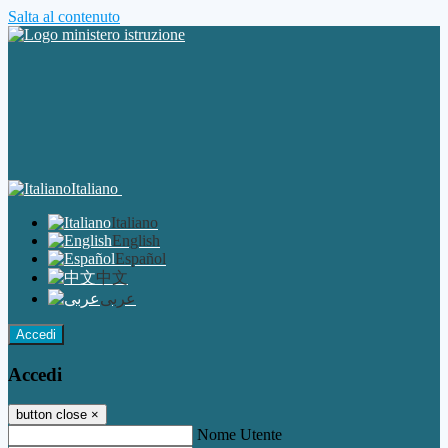
Salta al contenuto
Italiano
Italiano
English
Español
中文
عربى
Accedi
Accedi
button close
×
Nome Utente