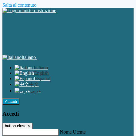
Salta al contenuto
Italiano
Italiano
English
Español
中文
عربى
Accedi
Accedi
button close
×
Nome Utente