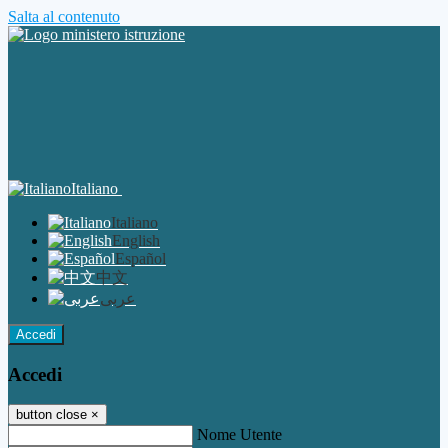
Salta al contenuto
Italiano
Italiano
English
Español
中文
عربى
Accedi
Accedi
button close
×
Nome Utente