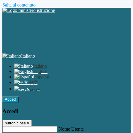
Salta al contenuto
Italiano
Italiano
English
Español
中文
عربى
Accedi
Accedi
button close
×
Nome Utente