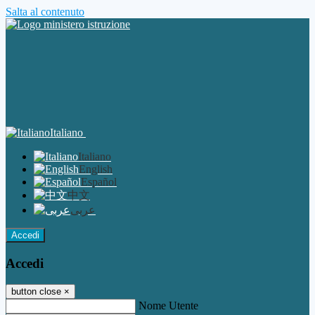
Salta al contenuto
Italiano
Italiano
English
Español
中文
عربى
Accedi
Accedi
button close
×
Nome Utente