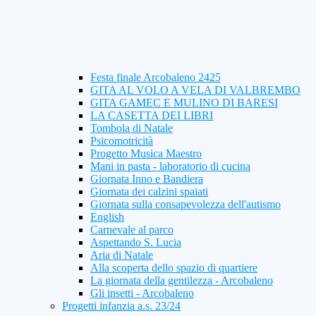
Festa finale Arcobaleno 2425
GITA AL VOLO A VELA DI VALBREMBO
GITA GAMEC E MULINO DI BARESI
LA CASETTA DEI LIBRI
Tombola di Natale
Psicomotricità
Progetto Musica Maestro
Mani in pasta - laboratorio di cucina
Giornata Inno e Bandiera
Giornata dei calzini spaiati
Giornata sulla consapevolezza dell'autismo
English
Carnevale al parco
Aspettando S. Lucia
Aria di Natale
Alla scoperta dello spazio di quartiere
La giornata della gentilezza - Arcobaleno
Gli insetti - Arcobaleno
Progetti infanzia a.s. 23/24