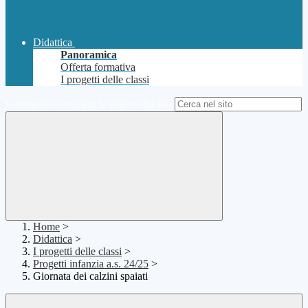
Didattica
Panoramica
Offerta formativa
I progetti delle classi
Campo di ricerca per le pagine del sito
Home
>
Didattica
>
I progetti delle classi
>
Progetti infanzia a.s. 24/25
>
Giornata dei calzini spaiati