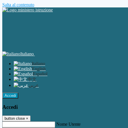
Salta al contenuto
Italiano
Italiano
English
Español
中文
عربى
Accedi
Accedi
button close
×
Nome Utente