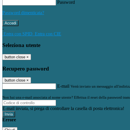
Password
Password dimenticata?
-
Entra con SPID
Entra con CIE
Seleziona utente
button close
×
Recupero password
button close
×
E-mail
Verrà inviato un messaggio all'indirizz
Non hai una e-mail associata al nome utente? Effettua il reset della password tram
E-mail inviata, si prega di controllare la casella di posta elettronica!
Errore