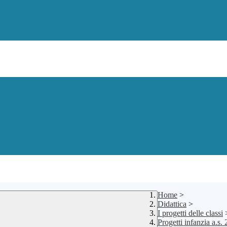
Home
>
Didattica
>
I progetti delle classi
Progetti infanzia a.s.