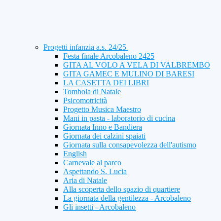
Progetti infanzia a.s. 24/25
Festa finale Arcobaleno 2425
GITA AL VOLO A VELA DI VALBREMBO
GITA GAMEC E MULINO DI BARESI
LA CASETTA DEI LIBRI
Tombola di Natale
Psicomotricità
Progetto Musica Maestro
Mani in pasta - laboratorio di cucina
Giornata Inno e Bandiera
Giornata dei calzini spaiati
Giornata sulla consapevolezza dell'autismo
English
Carnevale al parco
Aspettando S. Lucia
Aria di Natale
Alla scoperta dello spazio di quartiere
La giornata della gentilezza - Arcobaleno
Gli insetti - Arcobaleno