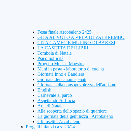
Festa finale Arcobaleno 2425
GITA AL VOLO A VELA DI VALBREMBO
GITA GAMEC E MULINO DI BARESI
LA CASETTA DEI LIBRI
Tombola di Natale
Psicomotricità
Progetto Musica Maestro
Mani in pasta - laboratorio di cucina
Giornata Inno e Bandiera
Giornata dei calzini spaiati
Giornata sulla consapevolezza dell'autismo
English
Carnevale al parco
Aspettando S. Lucia
Aria di Natale
Alla scoperta dello spazio di quartiere
La giornata della gentilezza - Arcobaleno
Gli insetti - Arcobaleno
Progetti infanzia a.s. 23/24