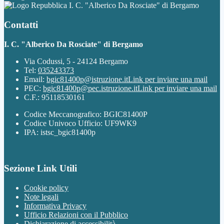
I. C. "Alberico Da Rosciate" di Bergamo
Contatti
I. C. "Alberico Da Rosciate" di Bergamo
Via Codussi, 5 - 24124 Bergamo
Tel:
035243373
Email:
bgic81400p@istruzione.it
Link per inviare una mail
PEC:
bgic81400p@pec.istruzione.it
Link per inviare una mail
C.F.: 95118530161
Codice Meccanografico: BGIC81400P
Codice Univoco Ufficio: UF9WK9
IPA: istsc_bgic81400p
Sezione Link Utili
Cookie policy
Note legali
Informativa Privacy
Ufficio Relazioni con il Pubblico
Dichiarazione di accessibilità