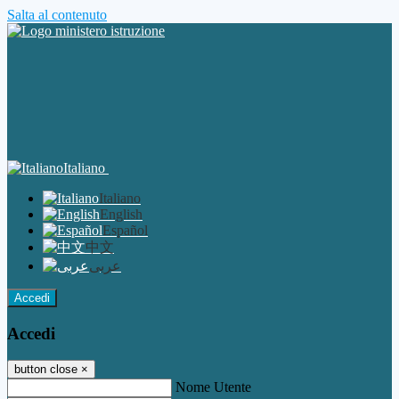
Salta al contenuto
Italiano
Italiano
English
Español
中文
عربى
Accedi
Accedi
button close
×
Nome Utente