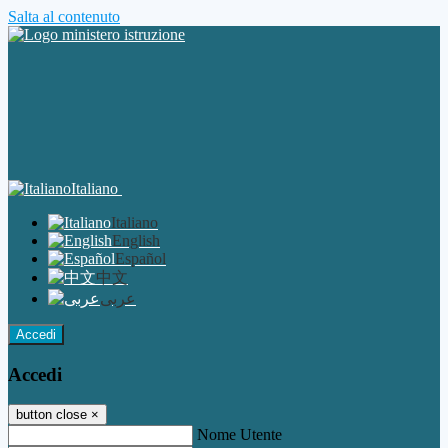
Salta al contenuto
Italiano
Italiano
English
Español
中文
عربى
Accedi
Accedi
button close
×
Nome Utente