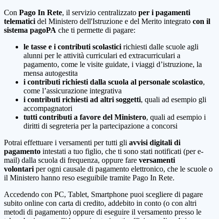
Con
Pago In Rete
, il servizio centralizzato
per i pagamenti
telematici
del Ministero dell'Istruzione e del Merito integrato
con il
sistema pagoPA
che ti permette di pagare:
le tasse e i contributi scolastici
richiesti dalle scuole agli
alunni per le attività curriculari ed extracurriculari a
pagamento, come le visite guidate, i viaggi d’istruzione, la
mensa autogestita
i contributi richiesti dalla scuola al personale scolastico
,
come l’assicurazione integrativa
i contributi richiesti ad altri soggetti
, quali ad esempio gli
accompagnatori
tutti contributi a favore del Ministero
, quali ad esempio i
diritti di segreteria per la partecipazione a concorsi
Potrai effettuare i versamenti per tutti gli
avvisi digitali di
pagamento
intestati a tuo figlio, che ti sono stati notificati (per e-
mail) dalla scuola di frequenza, oppure fare
versamenti
volontari
per ogni causale di pagamento elettronico, che le scuole o
il Ministero hanno reso eseguibile tramite Pago In Rete.
Accedendo con PC, Tablet, Smartphone puoi scegliere di pagare
subito online con carta di credito, addebito in conto (o con altri
metodi di pagamento) oppure di eseguire il versamento presso le