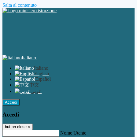
Salta al contenuto
Italiano
Italiano
English
Español
中文
عربى
Accedi
Accedi
button close
×
Nome Utente