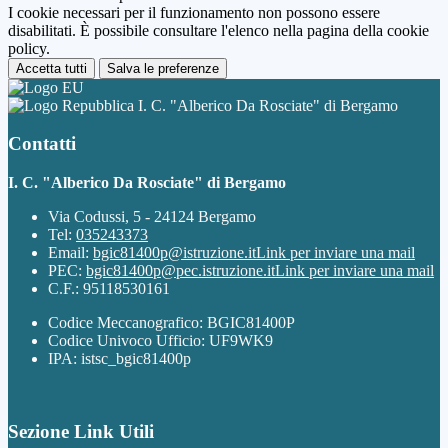
I cookie necessari per il funzionamento non possono essere
disabilitati. È possibile consultare l'elenco nella pagina della cookie
policy.
Accetta tutti
Salva le preferenze
I. C. "Alberico Da Rosciate" di Bergamo
Contatti
I. C. "Alberico Da Rosciate" di Bergamo
Via Codussi, 5 - 24124 Bergamo
Tel:
035243373
Email:
bgic81400p@istruzione.it
Link per inviare una mail
PEC:
bgic81400p@pec.istruzione.it
Link per inviare una mail
C.F.: 95118530161
Codice Meccanografico: BGIC81400P
Codice Univoco Ufficio: UF9WK9
IPA: istsc_bgic81400p
Sezione Link Utili