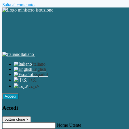
Salta al contenuto
Italiano
Italiano
English
Español
中文
عربى
Accedi
Accedi
button close
×
Nome Utente