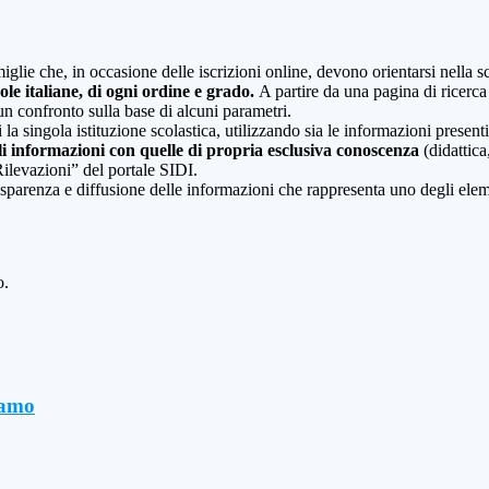
glie che, in occasione delle iscrizioni online, devono orientarsi nella sce
uole italiane, di ogni ordine e grado.
A partire da una pagina di ricerca e
un confronto sulla base di alcuni parametri.
 la singola istituzione scolastica, utilizzando sia le informazioni present
li informazioni con quelle di propria esclusiva conoscenza
(didattica,
Rilevazioni” del portale SIDI.
asparenza e diffusione delle informazioni che rappresenta uno degli eleme
o.
gamo