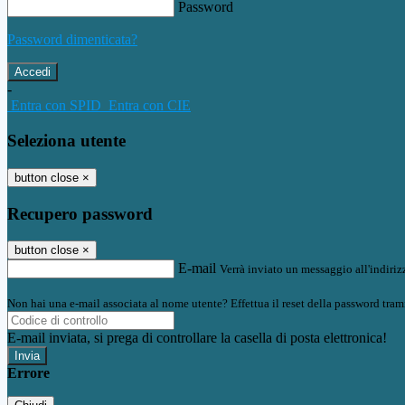
Password
Password dimenticata?
-
Entra con SPID
Entra con CIE
Seleziona utente
button close
×
Recupero password
button close
×
E-mail
Verrà inviato un messaggio all'indirizz
Non hai una e-mail associata al nome utente? Effettua il reset della password tram
E-mail inviata, si prega di controllare la casella di posta elettronica!
Errore