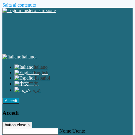
Salta al contenuto
Italiano
Italiano
English
Español
中文
عربى
Accedi
Accedi
button close
×
Nome Utente