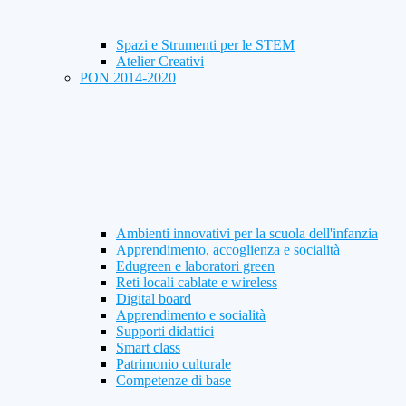
Spazi e Strumenti per le STEM
Atelier Creativi
PON 2014-2020
Ambienti innovativi per la scuola dell'infanzia
Apprendimento, accoglienza e socialità
Edugreen e laboratori green
Reti locali cablate e wireless
Digital board
Apprendimento e socialità
Supporti didattici
Smart class
Patrimonio culturale
Competenze di base