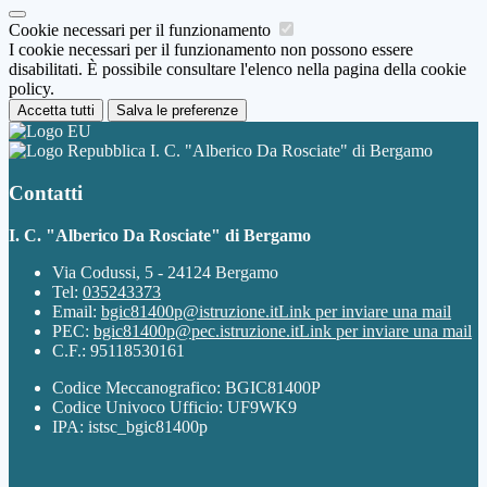
Cookie necessari per il funzionamento
I cookie necessari per il funzionamento non possono essere
disabilitati. È possibile consultare l'elenco nella pagina della cookie
policy.
Accetta tutti
Salva le preferenze
I. C. "Alberico Da Rosciate" di Bergamo
Contatti
I. C. "Alberico Da Rosciate" di Bergamo
Via Codussi, 5 - 24124 Bergamo
Tel:
035243373
Email:
bgic81400p@istruzione.it
Link per inviare una mail
PEC:
bgic81400p@pec.istruzione.it
Link per inviare una mail
C.F.: 95118530161
Codice Meccanografico: BGIC81400P
Codice Univoco Ufficio: UF9WK9
IPA: istsc_bgic81400p