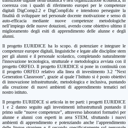
transizione digitale nella didattica e nell’organizzazione scolastica, in
coerenza con i quadri di riferimento europei per le competenze
digitali DigComp2.2 e DigCompEdu e intendono perseguire la
finalità di sviluppare nel personale docente motivazione e senso di
auto-efficacia mediante nuove competenze metodologiche
nell’impiego delle nuove dotazioni, avendo come obiettivo ultimo il
miglioramento degli esiti di apprendimento delle alunne e degli
alunni.
Il progetto EURIDICE ha lo scopo. di potenziare e integrare le
competenze europee digitali, linguistiche e legate alle discipline stem
per gli alunni e il personale scolastico, completando naturalmente
l'innovazione tecnologica, strutturale e metodologica avviata con il
progetto ORFEO. Il progetto EURIDICE si pone in continuità con
il progetto ORFEO relativo alla linea di investimento 3.2 "Next
Generation Classroom", grazie al quale l’Istituto si è posto obiettivi
di innovazione infrastrutturale, metodologica e inclusiva, puntando
alla creazione di nuovi ambienti di apprendimento tematici nel
nostro istituto.
Il progetto EURIDICE si articola in tre parti: i progetti EURIDICE
1 e 2 danno seguito agli investimenti infrastrutturali puntando il
primo sulle “nuove competenze”, attraverso laboratori formativi per
alunne e alunni con esperti in area STEM, sfruttando i nuovi
ambienti di apprendimento e potenziando anche l’apprendimento
delle lingue straniere e il secondo specificatamente sul personale