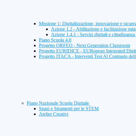
Missione 1: Digitalizzazione, innovazione e sicur
Azione 1.2 - Abilitazione e facilitazione mig
Azione 1.4.1 - Servizi digitali e cittadinanza 
Piano Scuola 4.0
Progetto ORFEO - Next Generation Classroom
Progetto EURIDICE - EURopean Integrated Digi
Progetto ITACA - Interventi Tesi Al Contrasto dell
Piano Nazionale Scuola Digitale
Spazi e Strumenti per le STEM
Atelier Creativi