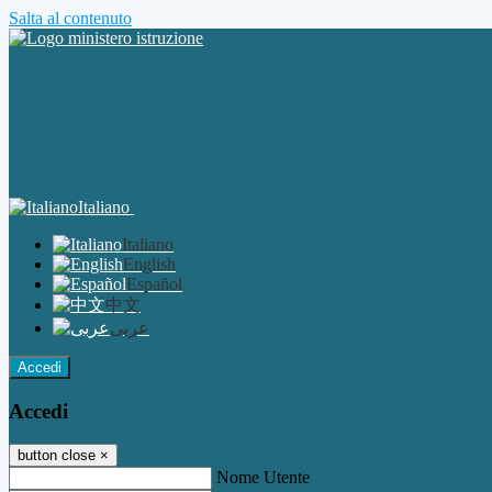
Salta al contenuto
Italiano
Italiano
English
Español
中文
عربى
Accedi
Accedi
button close
×
Nome Utente