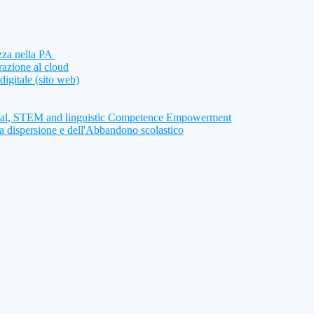
ezza nella PA
razione al cloud
digitale (sito web)
tal, STEM and linguistic Competence Empowerment
a dispersione e dell'Abbandono scolastico