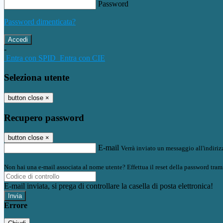
Password
Password dimenticata?
-
Entra con SPID
Entra con CIE
Seleziona utente
button close
×
Recupero password
button close
×
E-mail
Verrà inviato un messaggio all'indirizz
Non hai una e-mail associata al nome utente? Effettua il reset della password tram
E-mail inviata, si prega di controllare la casella di posta elettronica!
Errore