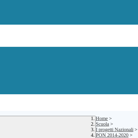
Home
>
Scuola
>
I progetti Nazionali
>
PON 2014-2020
>