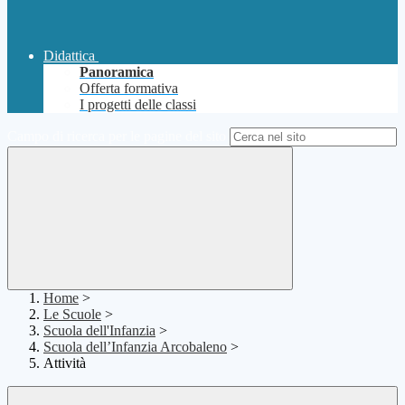
Didattica
Panoramica
Offerta formativa
I progetti delle classi
Campo di ricerca per le pagine del sito
Home
>
Le Scuole
>
Scuola dell'Infanzia
>
Scuola dell’Infanzia Arcobaleno
>
Attività