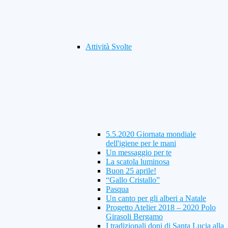
Attività Svolte
5.5.2020 Giornata mondiale
dell'igiene per le mani
Un messaggio per te
La scatola luminosa
Buon 25 aprile!
“Gallo Cristallo”
Pasqua
Un canto per gli alberi a Natale
Progetto Atelier 2018 – 2020 Polo
Girasoli Bergamo
I tradizionali doni di Santa Lucia alla