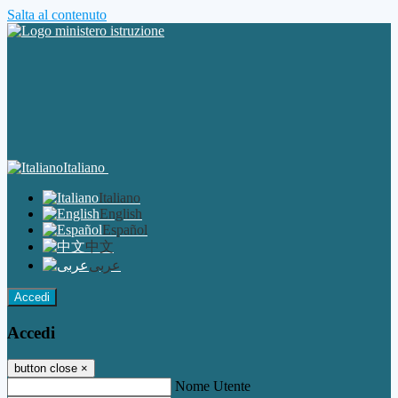
Salta al contenuto
Italiano
Italiano
English
Español
中文
عربى
Accedi
Accedi
button close
×
Nome Utente