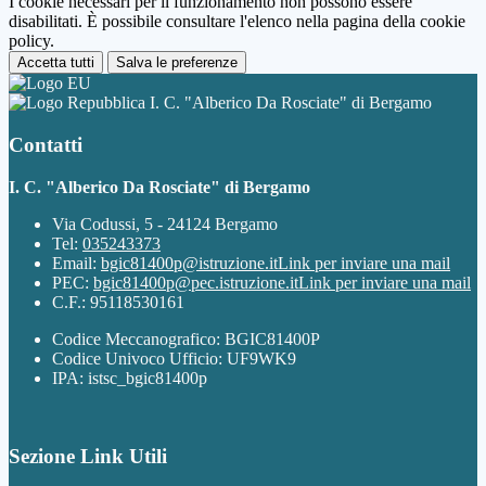
I cookie necessari per il funzionamento non possono essere
disabilitati. È possibile consultare l'elenco nella pagina della cookie
policy.
Accetta tutti
Salva le preferenze
I. C. "Alberico Da Rosciate" di Bergamo
Contatti
I. C. "Alberico Da Rosciate" di Bergamo
Via Codussi, 5 - 24124 Bergamo
Tel:
035243373
Email:
bgic81400p@istruzione.it
Link per inviare una mail
PEC:
bgic81400p@pec.istruzione.it
Link per inviare una mail
C.F.: 95118530161
Codice Meccanografico: BGIC81400P
Codice Univoco Ufficio: UF9WK9
IPA: istsc_bgic81400p
Sezione Link Utili