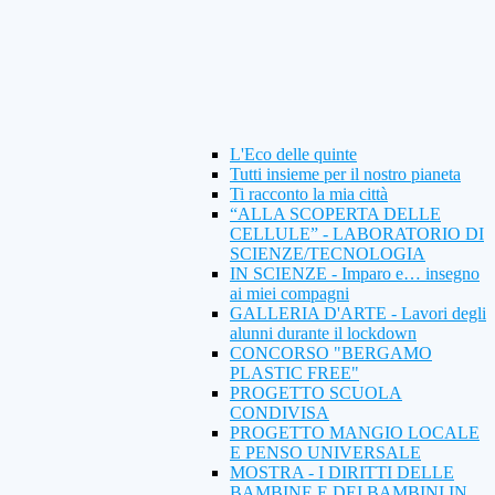
L'Eco delle quinte
Tutti insieme per il nostro pianeta
Ti racconto la mia città
“ALLA SCOPERTA DELLE
CELLULE” - LABORATORIO DI
SCIENZE/TECNOLOGIA
IN SCIENZE - Imparo e… insegno
ai miei compagni
GALLERIA D'ARTE - Lavori degli
alunni durante il lockdown
CONCORSO "BERGAMO
PLASTIC FREE"
PROGETTO SCUOLA
CONDIVISA
PROGETTO MANGIO LOCALE
E PENSO UNIVERSALE
MOSTRA - I DIRITTI DELLE
BAMBINE E DEI BAMBINI IN