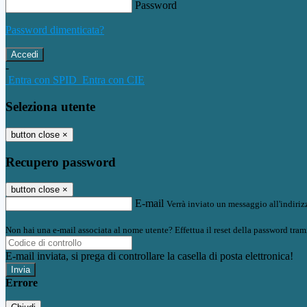
Password
Password dimenticata?
-
Entra con SPID
Entra con CIE
Seleziona utente
button close
×
Recupero password
button close
×
E-mail
Verrà inviato un messaggio all'indirizz
Non hai una e-mail associata al nome utente? Effettua il reset della password tram
E-mail inviata, si prega di controllare la casella di posta elettronica!
Errore