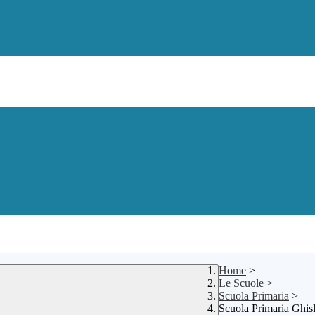
Home
>
Le Scuole
>
Scuola Primaria
>
Scuola Primaria Ghisl