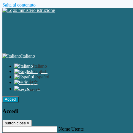
Salta al contenuto
Italiano
Italiano
English
Español
中文
عربى
Accedi
Accedi
button close
×
Nome Utente