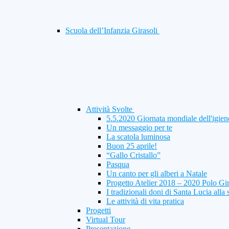
Scuola dell’Infanzia Girasoli
Attività Svolte
5.5.2020 Giornata mondiale dell'igien
Un messaggio per te
La scatola luminosa
Buon 25 aprile!
“Gallo Cristallo”
Pasqua
Un canto per gli alberi a Natale
Progetto Atelier 2018 – 2020 Polo Gi
I tradizionali doni di Santa Lucia alla 
Le attività di vita pratica
Progetti
Virtual Tour
Presentazione