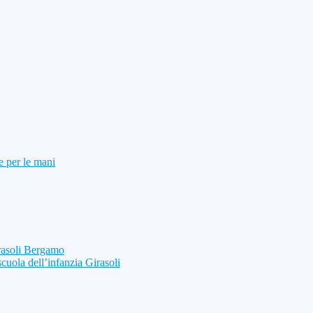
e per le mani
rasoli Bergamo
scuola dell’infanzia Girasoli