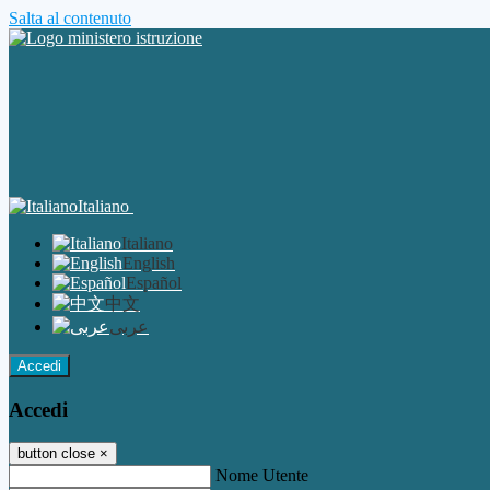
Salta al contenuto
Italiano
Italiano
English
Español
中文
عربى
Accedi
Accedi
button close
×
Nome Utente