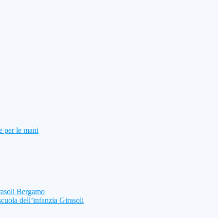
e per le mani
rasoli Bergamo
scuola dell’infanzia Girasoli