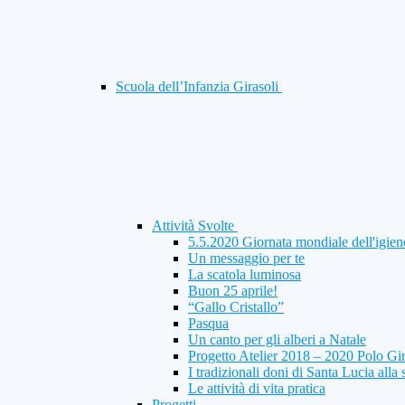
Scuola dell’Infanzia Girasoli
Attività Svolte
5.5.2020 Giornata mondiale dell'igien
Un messaggio per te
La scatola luminosa
Buon 25 aprile!
“Gallo Cristallo”
Pasqua
Un canto per gli alberi a Natale
Progetto Atelier 2018 – 2020 Polo Gi
I tradizionali doni di Santa Lucia alla 
Le attività di vita pratica
Progetti