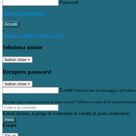
Password
Password dimenticata?
-
Entra con SPID
Entra con CIE
Seleziona utente
button close
×
Recupero password
button close
×
E-mail
Verrà inviato un messaggio all'indirizz
Non hai una e-mail associata al nome utente? Effettua il reset della password tram
E-mail inviata, si prega di controllare la casella di posta elettronica!
Errore