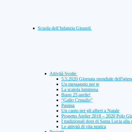
Scuola dell’Infanzia Girasoli
Attività Svolte
5.5.2020 Giornata mondiale dell'igien
Un messaggio per te
La scatola luminosa
Buon 25 aprile!
“Gallo Cristallo”
Pasqua
Un canto per gli alberi a Natale
Progetto Atelier 2018 – 2020 Polo Gi
I tradizionali doni di Santa Lucia alla 
Le attività di vita pratica
Progetti