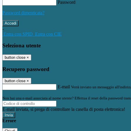
Password
Password dimenticata?
-
Entra con SPID
Entra con CIE
Seleziona utente
button close
×
Recupero password
button close
×
E-mail
Verrà inviato un messaggio all'indirizz
Non hai una e-mail associata al nome utente? Effettua il reset della password tram
E-mail inviata, si prega di controllare la casella di posta elettronica!
Errore