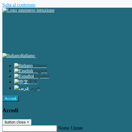
Salta al contenuto
Italiano
Italiano
English
Español
中文
عربى
Accedi
Accedi
button close
×
Nome Utente