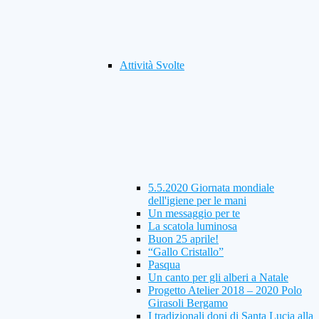
Attività Svolte
5.5.2020 Giornata mondiale
dell'igiene per le mani
Un messaggio per te
La scatola luminosa
Buon 25 aprile!
“Gallo Cristallo”
Pasqua
Un canto per gli alberi a Natale
Progetto Atelier 2018 – 2020 Polo
Girasoli Bergamo
I tradizionali doni di Santa Lucia alla