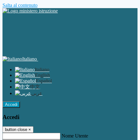
Salta al contenuto
Italiano
Italiano
English
Español
中文
عربى
Accedi
Accedi
button close
×
Nome Utente