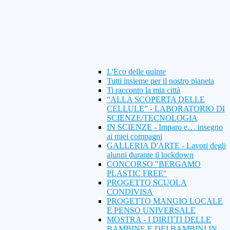
L'Eco delle quinte
Tutti insieme per il nostro pianeta
Ti racconto la mia città
“ALLA SCOPERTA DELLE
CELLULE” - LABORATORIO DI
SCIENZE/TECNOLOGIA
IN SCIENZE - Imparo e… insegno
ai miei compagni
GALLERIA D'ARTE - Lavori degli
alunni durante il lockdown
CONCORSO "BERGAMO
PLASTIC FREE"
PROGETTO SCUOLA
CONDIVISA
PROGETTO MANGIO LOCALE
E PENSO UNIVERSALE
MOSTRA - I DIRITTI DELLE
BAMBINE E DEI BAMBINI IN