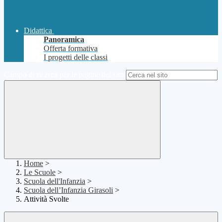
Didattica
Panoramica
Offerta formativa
I progetti delle classi
Campo di ricerca per le pagine del sito
Home
>
Le Scuole
>
Scuola dell'Infanzia
>
Scuola dell’Infanzia Girasoli
>
Attività Svolte