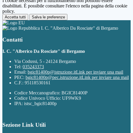
I cookie necessari per il funzionamento non possono essere
disabilitati. È possibile consultare l'elenco nella pagina della cookie
policy.
Accetta tutti
Salva le preferenze
I. C. "Alberico Da Rosciate" di Bergamo
Contatti
I. C. "Alberico Da Rosciate" di Bergamo
Via Codussi, 5 - 24124 Bergamo
Tel:
035243373
Email:
bgic81400p@istruzione.it
Link per inviare una mail
PEC:
bgic81400p@pec.istruzione.it
Link per inviare una mail
C.F.: 95118530161
Codice Meccanografico: BGIC81400P
Codice Univoco Ufficio: UF9WK9
IPA: istsc_bgic81400p
Sezione Link Utili