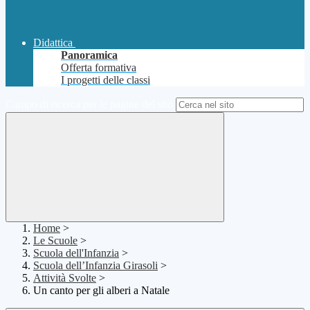
Didattica
Panoramica
Offerta formativa
I progetti delle classi
Campo di ricerca per le pagine del sito
Home
>
Le Scuole
>
Scuola dell'Infanzia
>
Scuola dell’Infanzia Girasoli
>
Attività Svolte
>
Un canto per gli alberi a Natale