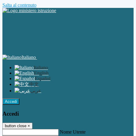
Salta al contenuto
Italiano
Italiano
English
Español
中文
عربى
Accedi
Accedi
button close
×
Nome Utente