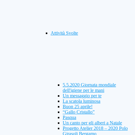
Attività Svolte
5.5.2020 Giornata mondiale
dell'igiene per le mani
Un messaggio per te
La scatola luminosa
Buon 25 aprile!
“Gallo Cristallo”
Pasqua
Un canto per gli alberi a Natale
Progetto Atelier 2018 – 2020 Polo
Girasoli Bergamo