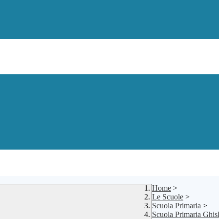
Home
>
Le Scuole
>
Scuola Primaria
>
Scuola Primaria Ghisl