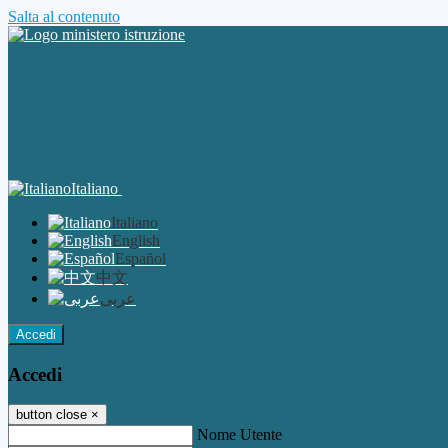
Salta al contenuto
Italiano
Italiano
English
Español
中文
عربى
Accedi
Accedi
button close
×
Nome Utente