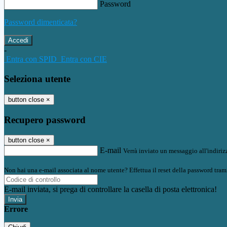
Password
Password dimenticata?
-
Entra con SPID
Entra con CIE
Seleziona utente
button close
×
Recupero password
button close
×
E-mail
Verrà inviato un messaggio all'indirizz
Non hai una e-mail associata al nome utente? Effettua il reset della password tram
E-mail inviata, si prega di controllare la casella di posta elettronica!
Errore