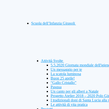
Scuola dell’Infanzia Girasoli
Attività Svolte
5.5.2020 Giornata mondiale dell'igien
Un messaggio per te
La scatola luminosa
Buon 25 aprile!
“Gallo Cristallo”
Pasqua
Un canto per gli alberi a Natale
Progetto Atelier 2018 – 2020 Polo Gi
I tradizionali doni di Santa Lucia alla 
Le attività di vita pratica
Progetti