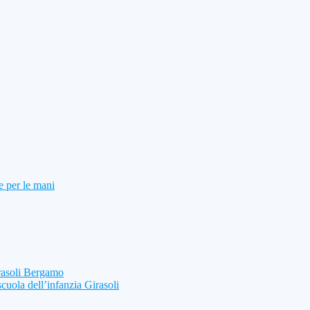
e per le mani
rasoli Bergamo
scuola dell’infanzia Girasoli