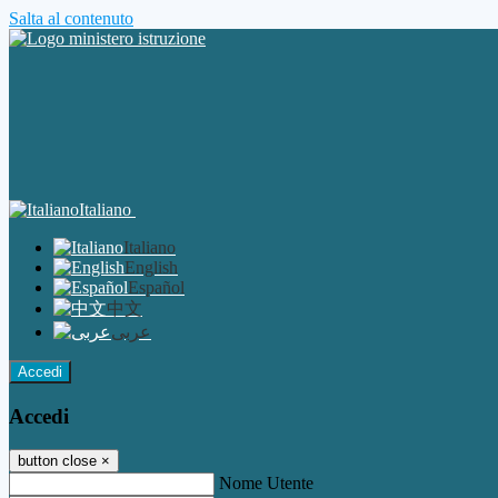
Salta al contenuto
Italiano
Italiano
English
Español
中文
عربى
Accedi
Accedi
button close
×
Nome Utente