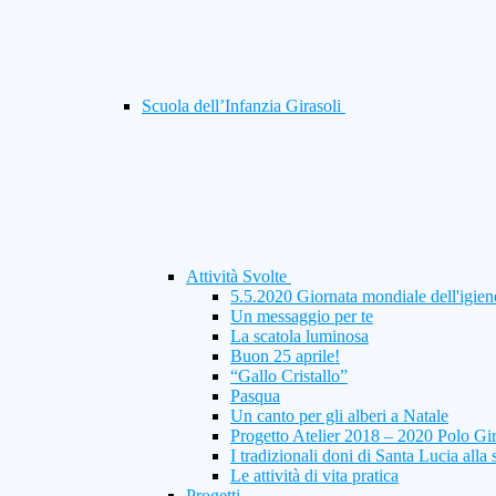
Scuola dell’Infanzia Girasoli
Attività Svolte
5.5.2020 Giornata mondiale dell'igien
Un messaggio per te
La scatola luminosa
Buon 25 aprile!
“Gallo Cristallo”
Pasqua
Un canto per gli alberi a Natale
Progetto Atelier 2018 – 2020 Polo Gi
I tradizionali doni di Santa Lucia alla 
Le attività di vita pratica
Progetti