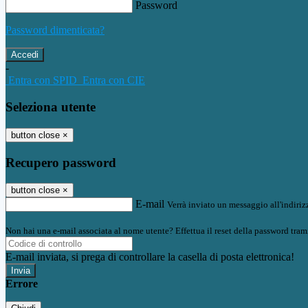
Password
Password dimenticata?
-
Entra con SPID
Entra con CIE
Seleziona utente
button close
×
Recupero password
button close
×
E-mail
Verrà inviato un messaggio all'indirizz
Non hai una e-mail associata al nome utente? Effettua il reset della password tram
E-mail inviata, si prega di controllare la casella di posta elettronica!
Errore