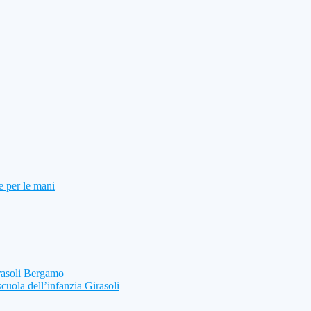
e per le mani
rasoli Bergamo
scuola dell’infanzia Girasoli