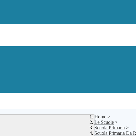
Home
>
Le Scuole
>
Scuola Primaria
>
Scuola Primaria Da R