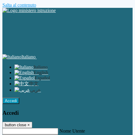
Salta al contenuto
Italiano
Italiano
English
Español
中文
عربى
Accedi
Accedi
button close
×
Nome Utente