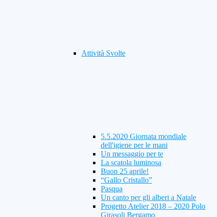
Attività Svolte
5.5.2020 Giornata mondiale
dell'igiene per le mani
Un messaggio per te
La scatola luminosa
Buon 25 aprile!
“Gallo Cristallo”
Pasqua
Un canto per gli alberi a Natale
Progetto Atelier 2018 – 2020 Polo
Girasoli Bergamo