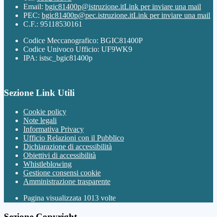
Email:
bgic81400p@istruzione.it
Link per inviare una mail
PEC:
bgic81400p@pec.istruzione.it
Link per inviare una mail
C.F.: 95118530161
Codice Meccanografico: BGIC81400P
Codice Univoco Ufficio: UF9WK9
IPA: istsc_bgic81400p
Sezione Link Utili
Cookie policy
Note legali
Informativa Privacy
Ufficio Relazioni con il Pubblico
Dichiarazione di accessibilità
Obiettivi di accessibilità
Whistleblowing
Gestione consensi cookie
Amministrazione trasparente
Pagina visualizzata
1013
volte
Sezione Copyright