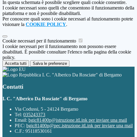
In questa schermata è possibile scegliere quali cookie consentire.
I cookie necessari sono quelli che consentono il funzionamento della
piattaforma e non è possibile disabilitarli.
Per conoscere quali sono i cookie necessari al funzionamento potete
visionare la
COOKIE POLICY
.
Cookie necessari per il funzionamento
I cookie necessari per il funzionamento non possono essere
disabilitati. È possibile consultare l'elenco nella pagina della cookie
policy.
Accetta tutti
Salva le preferenze
I. C. "Alberico Da Rosciate" di Bergamo
Contatti
I. C. "Alberico Da Rosciate" di Bergamo
Via Codussi, 5 - 24124 Bergamo
Tel:
035243373
Email:
bgic81400p@istruzione.it
Link per inviare una mail
PEC:
bgic81400p@pec.istruzione.it
Link per inviare una mail
C.F.: 95118530161