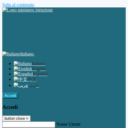
Salta al contenuto
Italiano
Italiano
English
Español
中文
عربى
Accedi
Accedi
button close
×
Nome Utente