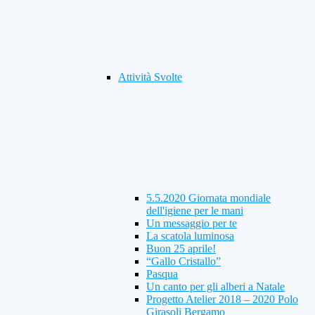
Attività Svolte
5.5.2020 Giornata mondiale
dell'igiene per le mani
Un messaggio per te
La scatola luminosa
Buon 25 aprile!
“Gallo Cristallo”
Pasqua
Un canto per gli alberi a Natale
Progetto Atelier 2018 – 2020 Polo
Girasoli Bergamo