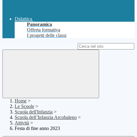
Didattica
Panoramica
Offerta formativa
I progetti delle classi
Campo di ricerca per le pagine del sito
Home
>
Le Scuole
>
Scuola dell'Infanzia
>
Scuola dell’Infanzia Arcobaleno
>
Attività
>
Festa di fine anno 2023